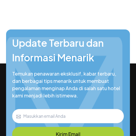
Update Terbaru dan
Informasi Menarik
Temukan penawaran eksklusif, kabar terbaru,
dan berbagai tips menarik untuk membuat
pengalaman menginap Anda di salah satu hotel
kami menjadi lebih istimewa.
Kirim Email