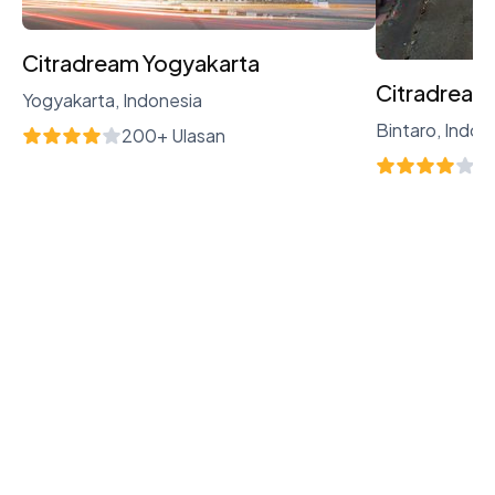
Citradream Yogyakarta
Citradream
Yogyakarta, Indonesia
Bintaro, Indon
200+ Ulasan
12